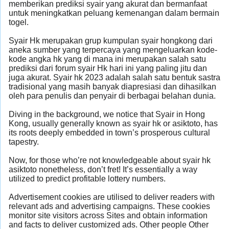
memberikan prediksi syair yang akurat dan bermanfaat
untuk meningkatkan peluang kemenangan dalam bermain
togel.
Syair Hk merupakan grup kumpulan syair hongkong dari
aneka sumber yang terpercaya yang mengeluarkan kode-
kode angka hk yang di mana ini merupakan salah satu
prediksi dari forum syair Hk hari ini yang paling jitu dan
juga akurat. Syair hk 2023 adalah salah satu bentuk sastra
tradisional yang masih banyak diapresiasi dan dihasilkan
oleh para penulis dan penyair di berbagai belahan dunia.
Diving in the background, we notice that Syair in Hong
Kong, usually generally known as syair hk or asiktoto, has
its roots deeply embedded in town’s prosperous cultural
tapestry.
Now, for those who’re not knowledgeable about syair hk
asiktoto nonetheless, don’t fret! It’s essentially a way
utilized to predict profitable lottery numbers.
Advertisement cookies are utilised to deliver readers with
relevant ads and advertising campaigns. These cookies
monitor site visitors across Sites and obtain information
and facts to deliver customized ads. Other people Other