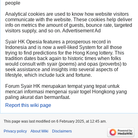
people
Analytical cookies are used to know how website visitors
communicate with the website. These cookies help deliver
info on metrics the amount of guests, bounce rate, targeted
visitors supply, and so on. Advertisement Ad
Syair HK Opesia features a prosperous record in
Indonesia and is now a well-liked System for all those
trying to find predictions for the Hong Kong lottery. This
tradition dates back again to historic times when folks
would consult with syair (poems) and opas (proverbs) to
seek assistance and insights into several aspects of
lifestyle, which include luck and fortune.
Forum Syair HK merupakan tempat yang tepat untuk
mencari informasi mengenai syair togel Hongkong yang
paling akurat dan bermanfaat.
Report this wiki page
This page was last modified on 6 February 2025, at 12:45 am.
Privacy policy
About Wiki
Disclaimers